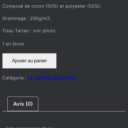
Composé de coton (50%) et polyester (50%).
Grammage : 290g/m2.
Tissu Tartan : voir photo.
1 en stock
quantité
Ajouter au panier
de
SWEAT
Catégorie :
LE TARTAN BÉARNAIS
ZIPPÉ
Avis (0)