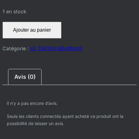
1 en stock
quantité
Ajouter au panier
de
TEE-
Catégorie :
LE TARTAN BÉARNAIS
SHIRT
Avis (0)
Il n’y a pas encore d’avis.
Seuls les clients connectés ayant acheté ce produit ont la
possibilité de laisser un avis.