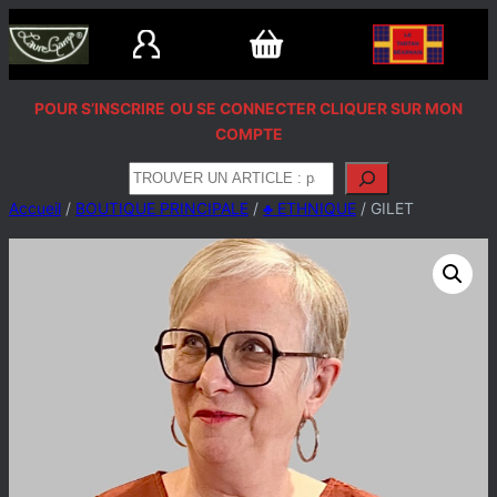
Aller
au
contenu
POUR S’INSCRIRE
OU SE CONNECTER CLIQUER SUR MON
COMPTE
Rechercher
Accueil
/
BOUTIQUE PRINCIPALE
/
♣️ ETHNIQUE
/ GILET