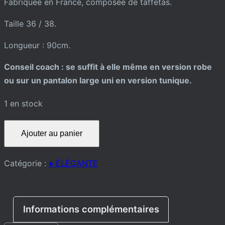
Fabriquée en France, composée de taffetas.
Taille 36 / 38.
Longueur : 90cm.
Conseil coach : se suffit à elle même en version robe
ou sur un pantalon large uni en version tunique.
1 en stock
quantité
Ajouter au panier
de
ROBE
Catégorie :
♠️ ÉLÉGANTE
TUNIQUE
Informations complémentaires