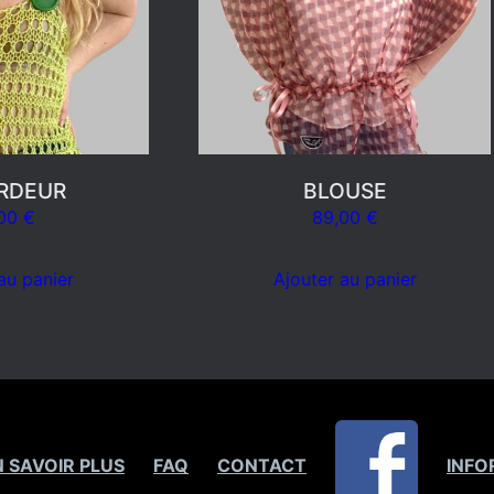
RDEUR
BLOUSE
,00
€
89,00
€
au panier
Ajouter au panier
N SAVOIR PLUS
FAQ
CONTACT
INFO