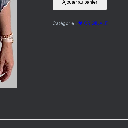
Ajouter au panier
de
BLOUSE
LONGUE
Catégorie :
♥️ ORIGINALE