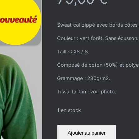
Sweat col zippé avec bords côtes 
Couleur : vert forêt. Sans écusson.
Taille : XS / S.
Composé de coton (50%) et polyes
Grammage : 280g/m2.
Tissu Tartan : voir photo.
1 en stock
quantité
Ajouter au panier
de