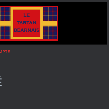
OMPTE
É