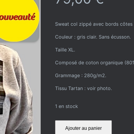
Sweat col zippé avec bords côtes 
Couleur : gris clair. Sans écusson.
Taille XL.
Composé de coton organique (80%)
Grammage : 280g/m2.
Tissu Tartan : voir photo.
1 en stock
quantité
Ajouter au panier
de