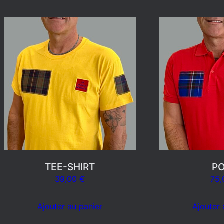
TEE-SHIRT
P
39,00
€
75
Ajouter au panier
Ajouter 