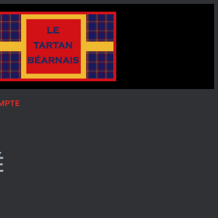
OMPTE
É