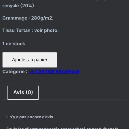
recyclé (20%).
Grammage : 280g/m2.
Tissu Tartan : voir photo.
1 en stock
quantité
Ajouter au panier
de
SWEAT-
Catégorie :
LE TARTAN BÉARNAIS
SHIRT
Avis (0)
Il n’y a pas encore d’avis.
Seuls les clients connectés ayant acheté ce produit ont la