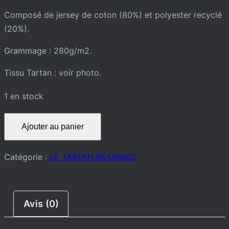
Composé de jersey de coton (80%) et polyester recyclé
(20%).
Grammage : 280g/m2.
Tissu Tartan : voir photo.
1 en stock
quantité
Ajouter au panier
de
SWEAT-
Catégorie :
LE TARTAN BÉARNAIS
SHIRT
Avis (0)