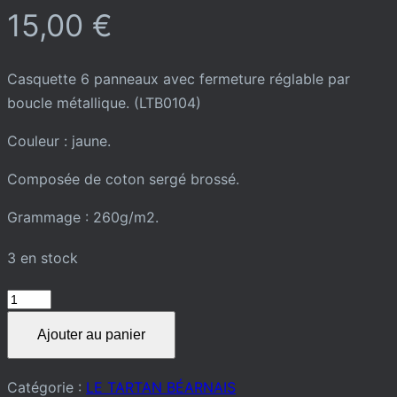
15,00
€
Casquette 6 panneaux avec fermeture réglable par
boucle métallique. (LTB0104)
Couleur : jaune.
Composée de coton sergé brossé.
Grammage : 260g/m2.
3 en stock
quantité
de
Ajouter au panier
ZE
CASQUETTE
Catégorie :
LE TARTAN BÉARNAIS