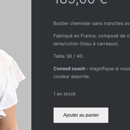
Bustier chemisier sans manches av
Fabriqué en France, composé de co
laine/coton (tissu à carreaux).
Taille 38 / 40.
Conseil coach :
magnifique si vous
couleur assortie.
1 en stock
quantité
Ajouter au panier
de
BUSTIER