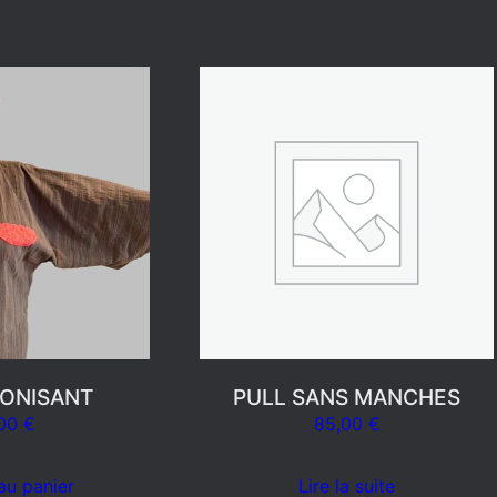
PONISANT
PULL SANS MANCHES
,00
€
85,00
€
au panier
Lire la suite