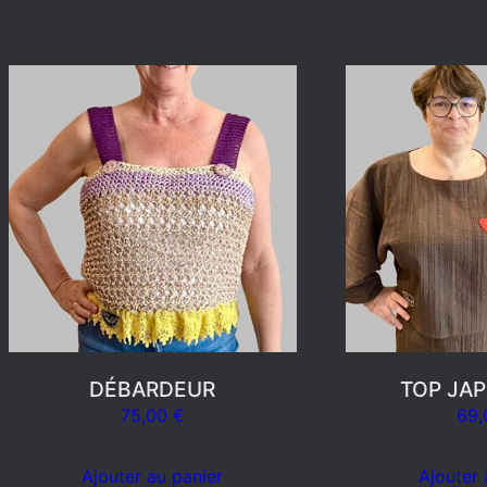
DÉBARDEUR
TOP JA
75,00
€
69
Ajouter au panier
Ajouter 