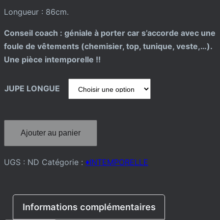
Longueur : 86cm.
Conseil coach : géniale à porter car s’accorde avec une
foule de vêtements (chemisier, top, tunique, veste,…).
Une pièce intemporelle !!
JUPE LONGUE
quantité
Ajouter au panier
de
JUPE
UGS :
ND
Catégorie :
♦️INTEMPORELLE
LONGUE
Informations complémentaires