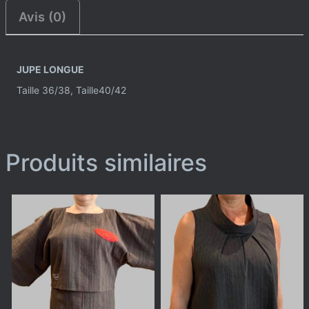
Avis (0)
JUPE LONGUE
Taille 36/38, Taille40/42
Produits similaires
Ce
Ce
produit
produit
a
a
plusieurs
plusieurs
variations.
variations.
Les
Les
options
options