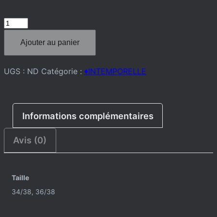
quantité
de
Ajouter au panier
HAUT
TOP
UGS :
ND
Catégorie :
♦️INTEMPORELLE
Informations complémentaires
Avis (0)
Taille
34/38, 36/38