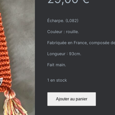
Écharpe. (L082)
Couleur : rouille.
Fabriquée en France, composée de l
Longueur : 93cm.
Fait main.
1 en stock
quantité
Ajouter au panier
de
ÉCHARPE